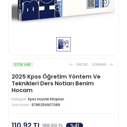
STOK VAR
ONCEKI
SONRAKI
2025 Kpss Öğretim Yöntem Ve
Teknikleri Ders Notları Benim
Hocam
Kategori:
Kpss Hazırlık Kitapları
Ürün Kodu:
9786256907089
110,92 TL
%41
188,00 TL