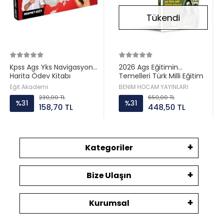
Tükendi
Kpss Ags Yks Navigasyon
2026 Ags Eğitimin
Harita Ödev Kitabı
Temelleri Türk Milli Eğitim
Mehmet Eğit
Sistemi Konu Anlatımı
Eğit Akademi
BENİM HOCAM YAYINLARI
Benim Hocam
230,00 TL
650,00 TL
%31
%31
158,70 TL
448,50 TL
Kategoriler
Bize Ulaşın
Kurumsal