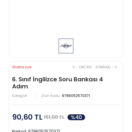
Stokta yok
ONCEKI
SONRAKI
6. Sınıf İngilizce Soru Bankası 4
Adım
Kategori:
Ürün Kodu:
9786052570371
90,60 TL
%40
151,00 TL
Barkod:
9786052570371