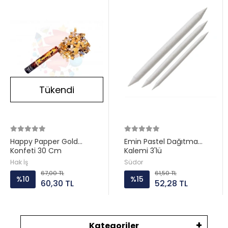
Tükendi
Happy Papper Gold
Emin Pastel Dağıtma
Konfeti 30 Cm
Kalemi 3'lü
Hak İş
Südor
67,00 TL
61,50 TL
%10
%15
60,30 TL
52,28 TL
Kategoriler