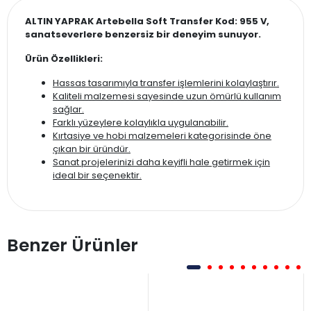
ALTIN YAPRAK Artebella Soft Transfer Kod: 955 V,
sanatseverlere benzersiz bir deneyim sunuyor.
Ürün Özellikleri:
Hassas tasarımıyla transfer işlemlerini kolaylaştırır.
Kaliteli malzemesi sayesinde uzun ömürlü kullanım
sağlar.
Farklı yüzeylere kolaylıkla uygulanabilir.
Kırtasiye ve hobi malzemeleri kategorisinde öne
çıkan bir üründür.
Sanat projelerinizi daha keyifli hale getirmek için
ideal bir seçenektir.
Benzer Ürünler