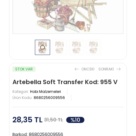
STOK VAR
ONCEKI
SONRAKI
Artebella Soft Transfer Kod: 955 V
Kategori:
Hobi Malzemeleri
Ürün Kodu:
8680256009556
28,35 TL
%10
31,50 TL
Barkod:
8680256009556