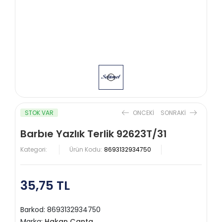
STOK VAR
ONCEKI
SONRAKI
Barbıe Yazlık Terlik 92623T/31
Kategori:
Ürün Kodu:
8693132934750
35,75 TL
Barkod:
8693132934750
Marka:
Hakan Çanta