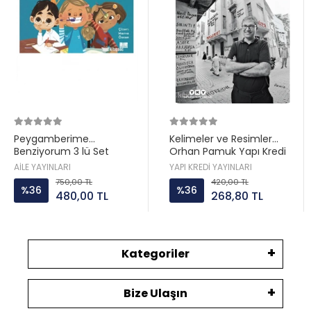
Peygamberime
Kelimeler ve Resimler
Benziyorum 3 lü Set
Orhan Pamuk Yapı Kredi
Hatice Kübra Tongar Aile
AİLE YAYINLARI
YAPI KREDİ YAYINLARI
Yayın
750,00 TL
420,00 TL
%36
%36
480,00 TL
268,80 TL
Kategoriler
Bize Ulaşın