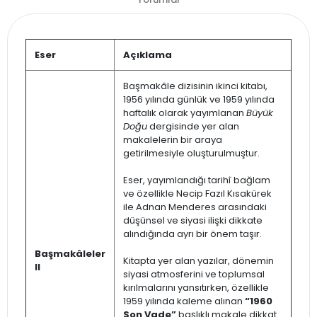
Eser
Açıklama
Başmakâle dizisinin ikinci kitabı,
1956 yılında günlük ve 1959 yılında
haftalık olarak yayımlanan
Büyük
Doğu
dergisinde yer alan
makalelerin bir araya
getirilmesiyle oluşturulmuştur.
Eser, yayımlandığı tarihî bağlam
ve özellikle Necip Fazıl Kısakürek
ile Adnan Menderes arasındaki
düşünsel ve siyasi ilişki dikkate
alındığında ayrı bir önem taşır.
Başmakâleler
Kitapta yer alan yazılar, dönemin
II
siyasi atmosferini ve toplumsal
kırılmalarını yansıtırken, özellikle
1959 yılında kaleme alınan
“1960
Son Vade”
başlıklı makale dikkat