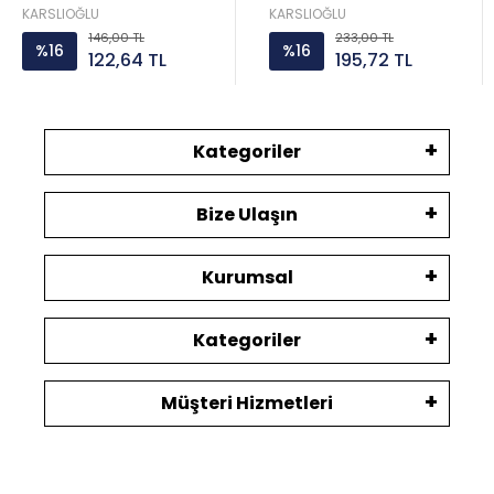
KARSLIOĞLU
KARSLIOĞLU
146,00 TL
233,00 TL
%16
%16
122,64 TL
195,72 TL
Kategoriler
Bize Ulaşın
Kurumsal
Kategoriler
Müşteri Hizmetleri