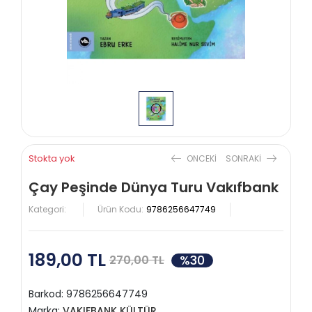
Stokta yok
ONCEKI
SONRAKI
Çay Peşinde Dünya Turu Vakıfbank
Kategori:
Ürün Kodu:
9786256647749
189,00 TL
%30
270,00 TL
Barkod:
9786256647749
Marka:
VAKIFBANK KÜLTÜR