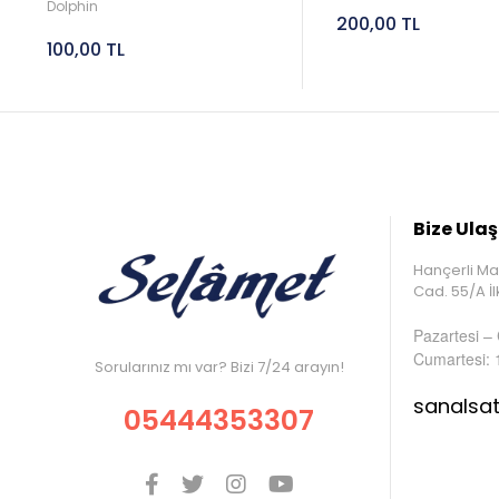
Dolphin
200,00 TL
100,00 TL
Bize Ulaş
Hançerli Ma
Cad. 55/A 
Pazartesi –
Cumartesi: 
Sorularınız mı var? Bizi 7/24 arayın!
sanalsa
05444353307