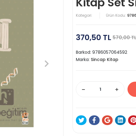
Kitap Set 
Kategori:
Ürün Kodu:
978
370,50 TL
570,00 T
Barkod:
9786057064592
Marka:
Sincap Kitap