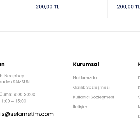
200,00 TL
200,00 T
ın
Kurumsal
h. Necipbey
Hakkımızda
D
İlkadım SAMSUN
Gizlilik Sözleşmesi
 Cuma: 9:00-20:00
Kullanıcı Sözleşmesi
S
11:00 – 15:00
İletişim
K
tis@selametim.com
D