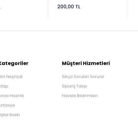
L
200,00 TL
Kategoriler
Müşteri Hizmetleri
ini Neşriyat
Sıkça Sorulan Sorular
Kitap
Sipariş Takip
ınav Hazırlık
Havale Bildirimleri
ırtasiye
ijital Baskı