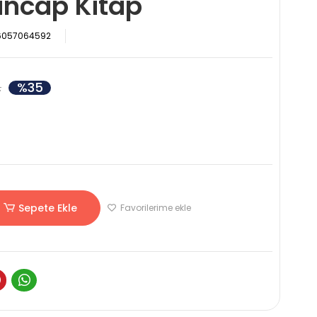
Sincap Kitap
6057064592
%35
L
Sepete Ekle
Favorilerime ekle