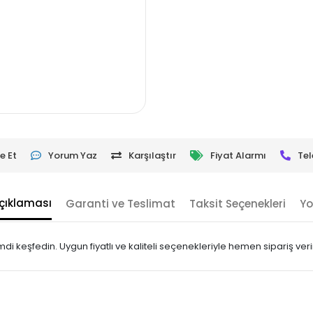
e Et
Yorum Yaz
Karşılaştır
Fiyat Alarmı
Tel
çıklaması
Garanti ve Teslimat
Taksit Seçenekleri
Yo
mdi keşfedin. Uygun fiyatlı ve kaliteli seçenekleriyle hemen sipariş veri