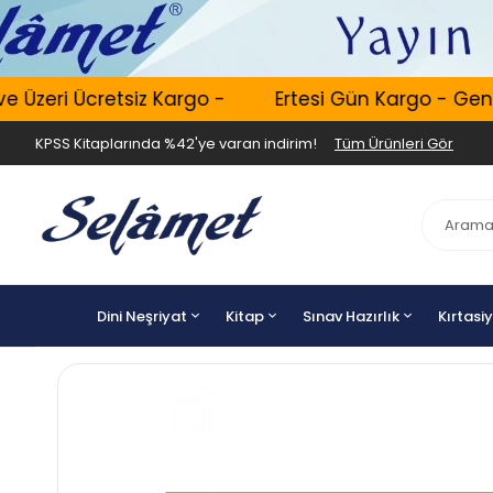
Üzeri Ücretsiz Kargo -
Ertesi Gün Kargo - Geniş 
KPSS Kitaplarında %42'ye varan indirim!
Tüm Ürünleri Gör
Dini Neşriyat
Kitap
Sınav Hazırlık
Kırtasi