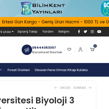
rtesi Gün Kargo - Geniş Ürün Hacmi - 1000 TL ve Üzer
Sipariş Takip
Yardım
İletişim
k Lirası
0
05444353307
Kurumsal Destek
Fırsat Ürünleri
Okusan Fena Olmaz Kitap Kulübü
ONCEKI
SONRAKI
rsitesi Biyoloji 3