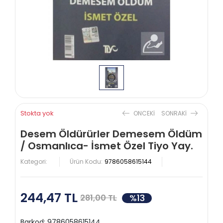
Stokta yok
ONCEKI
SONRAKI
Desem Öldürürler Demesem Öldüm
/ Osmanlıca- İsmet Özel Tiyo Yay.
Kategori:
Ürün Kodu:
9786058615144
244,47 TL
%13
281,00 TL
Barkod:
9786058615144