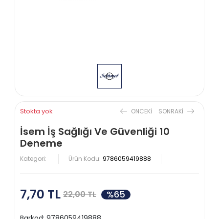
Stokta yok
ONCEKI
SONRAKI
İsem İş Sağlığı Ve Güvenliği 10
Deneme
Kategori:
Ürün Kodu:
9786059419888
7,70 TL
%65
22,00 TL
Barkod:
9786059419888