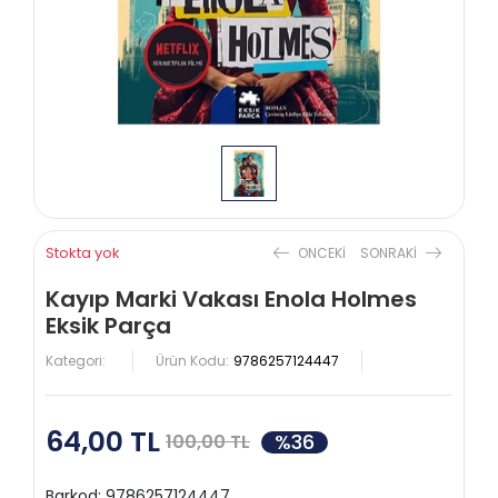
Stokta yok
ONCEKI
SONRAKI
Kayıp Marki Vakası Enola Holmes
Eksik Parça
Kategori:
Ürün Kodu:
9786257124447
64,00 TL
%36
100,00 TL
Barkod:
9786257124447