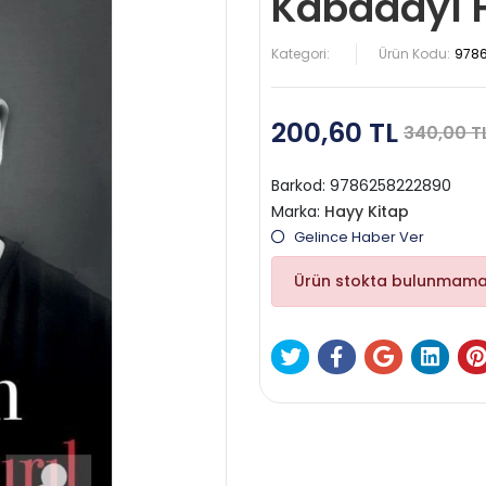
Kabadayı 
Kategori:
Ürün Kodu:
978
200,60 TL
340,00 T
Barkod:
9786258222890
Marka:
Hayy Kitap
Gelince Haber Ver
Ürün stokta bulunmama