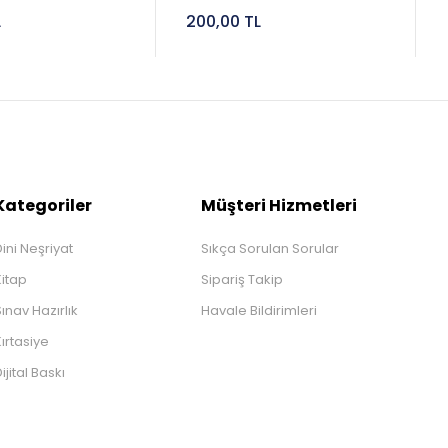
L
200,00 TL
Kategoriler
Müşteri Hizmetleri
ini Neşriyat
Sıkça Sorulan Sorular
Kitap
Sipariş Takip
ınav Hazırlık
Havale Bildirimleri
ırtasiye
ijital Baskı