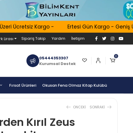
ri Ücretsiz Kargo -
Ertesi Gün Kargo - Geniş Ürü
Sipariş Takip
Yardım
İletişim
k Lirası
0
05444353307
Kurumsal Destek
Fırsat Ürünleri
Okusan Fena Olmaz Kitap Kulübü
ONCEKI
SONRAKI
rden Kırıl Zeus