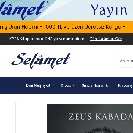
 Ürün Hacmi - 1000 TL ve Üzeri Ücretsiz Kargo -
KPSS Kitaplarında %42'ye varan indirim!
Tüm Ürünleri Gör
Dini Neşriyat
Kitap
Sınav Hazırlık
Kırtasi