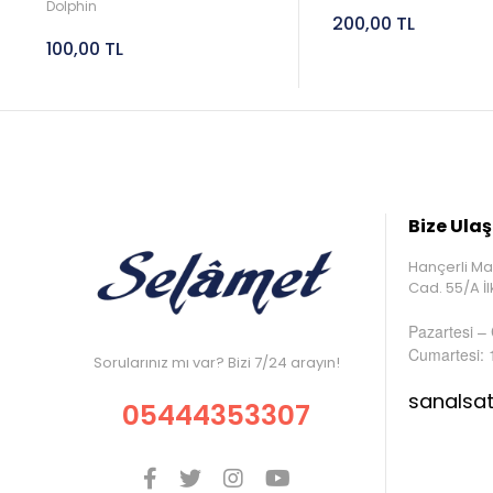
Dolphin
200,00 TL
100,00 TL
Bize Ulaş
Hançerli Ma
Cad. 55/A 
Pazartesi –
Cumartesi: 
Sorularınız mı var? Bizi 7/24 arayın!
sanalsa
05444353307