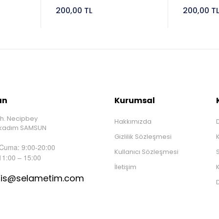
200,00 TL
200,00 T
ın
Kurumsal
h. Necipbey
Hakkımızda
D
İlkadım SAMSUN
Gizlilik Sözleşmesi
 Cuma: 9:00-20:00
Kullanıcı Sözleşmesi
S
11:00 – 15:00
İletişim
K
tis@selametim.com
D