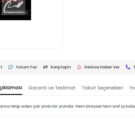
Et
Yorum Yaz
Karşılaştır
Gelince Haber Ver
çıklaması
Garanti ve Teslimat
Taksit Seçenekleri
Yo
arına hitap eden çok yönlü bir üründür. Hem bireysel hem sınıf içi kull