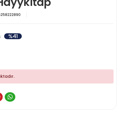
Hayykitap
6258222890
%41
L
ktadır.