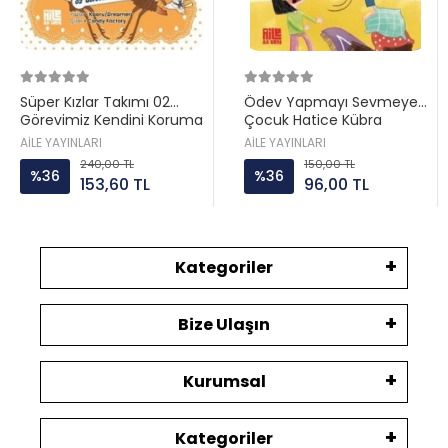
Süper Kızlar Takımı 02
Ödev Yapmayı Sevmeyen
Görevimiz Kendini Koruma
Çocuk Hatice Kübra
Aile ayın
Tongar Aile yayın
AİLE YAYINLARI
AİLE YAYINLARI
240,00 TL
150,00 TL
%36
%36
153,60 TL
96,00 TL
Kategoriler
Bize Ulaşın
Kurumsal
Kategoriler