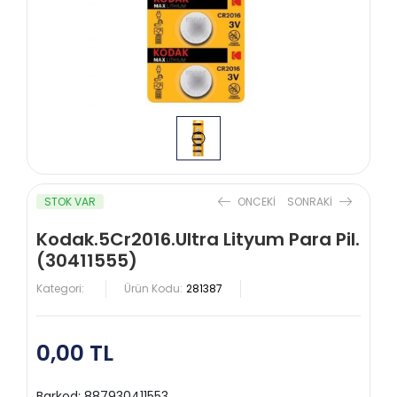
STOK VAR
ONCEKI
SONRAKI
Kodak.5Cr2016.Ultra Lityum Para Pil.
(30411555)
Kategori:
Ürün Kodu:
281387
0,00 TL
Barkod:
887930411553