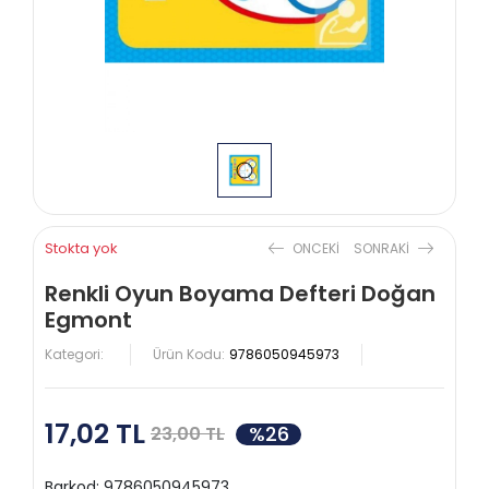
Stokta yok
ONCEKI
SONRAKI
Renkli Oyun Boyama Defteri Doğan
Egmont
Kategori:
Ürün Kodu:
9786050945973
17,02 TL
%26
23,00 TL
Barkod:
9786050945973