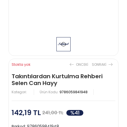
Stokta yok
ONCEKI
SONRAKI
Takıntılardan Kurtulma Rehberi
Selen Can Hayy
Kategori:
Ürün Kodu:
9786059841948
142,19 TL
%41
241,00 TL
Barkod:
9786059841948