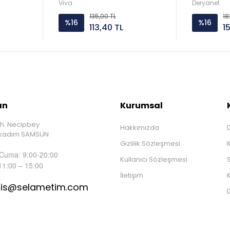
Viva
Deryanet
135,00 TL
18
%16
%16
113,40 TL
1
ın
Kurumsal
h. Necipbey
Hakkımızda
D
İlkadım SAMSUN
Gizlilik Sözleşmesi
 Cuma: 9:00-20:00
Kullanıcı Sözleşmesi
S
11:00 – 15:00
İletişim
K
tis@selametim.com
D