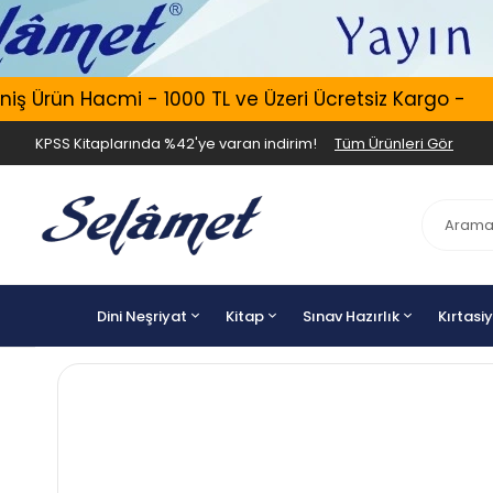
ş Ürün Hacmi - 1000 TL ve Üzeri Ücretsiz Kargo -
KPSS Kitaplarında %42'ye varan indirim!
Tüm Ürünleri Gör
Dini Neşriyat
Kitap
Sınav Hazırlık
Kırtasi