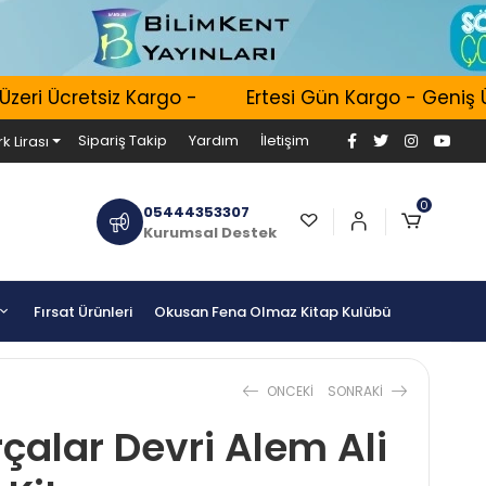
eri Ücretsiz Kargo -
Ertesi Gün Kargo - Geniş Ür
Sipariş Takip
Yardım
İletişim
k Lirası
0
05444353307
Kurumsal Destek
Fırsat Ürünleri
Okusan Fena Olmaz Kitap Kulübü
ONCEKI
SONRAKI
rçalar Devri Alem Ali