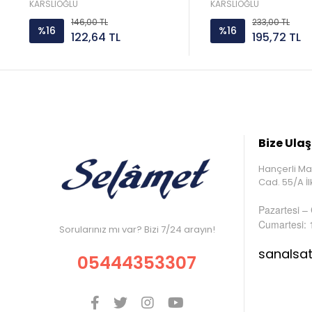
KARSLIOĞLU
KARSLIOĞLU
146,00 TL
233,00 TL
%16
%16
122,64 TL
195,72 TL
Bize Ulaş
Hançerli Ma
Cad. 55/A 
Pazartesi –
Cumartesi: 
Sorularınız mı var? Bizi 7/24 arayın!
sanalsa
05444353307