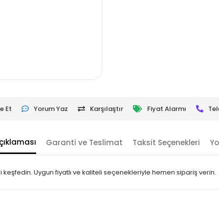
e Et
Yorum Yaz
Karşılaştır
Fiyat Alarmı
Tel
çıklaması
Garanti ve Teslimat
Taksit Seçenekleri
Yo
i keşfedin. Uygun fiyatlı ve kaliteli seçenekleriyle hemen sipariş verin.