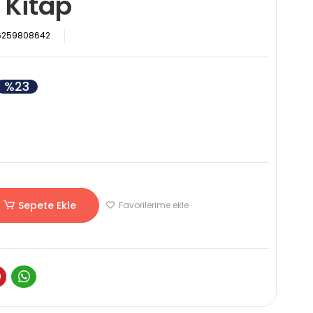
 Kitap
6259808642
%23
Sepete Ekle
Favorilerime ekle