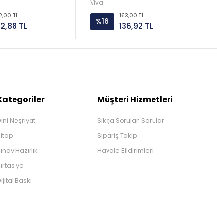
Viva
2,00 TL
163,00 TL
%16
52,88 TL
136,92 TL
Kategoriler
Müşteri Hizmetleri
ini Neşriyat
Sıkça Sorulan Sorular
Kitap
Sipariş Takip
ınav Hazırlık
Havale Bildirimleri
ırtasiye
ijital Baskı