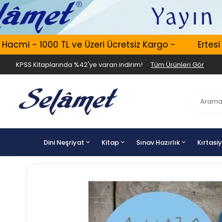
cmi - 1000 TL ve Üzeri Ücretsiz Kargo -
Ertesi G
KPSS Kitaplarında %42'ye varan indirim!
Tüm Ürünleri Gör
Dini Neşriyat
Kitap
Sınav Hazırlık
Kırtasi