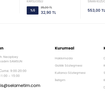
Sorar 
KARSLIOĞLU
SİNAN KUZUC
35,00 TL
553,00 T
%6
32,90 TL
ın
Kurumsal
h. Necipbey
Hakkımızda
D
İlkadım SAMSUN
Gizlilik Sözleşmesi
 Cuma: 9:00-20:00
Kullanıcı Sözleşmesi
S
11:00 – 15:00
İletişim
K
tis@selametim.com
D