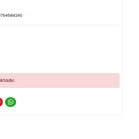
9754584240
ktadır.