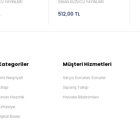
Sinan Kuzucu
2027 Lgs Sinan Kuzucu
U YAYINLARI
SİNAN KUZUCU YAYINLARI
L
512,00 TL
Kategoriler
Müşteri Hizmetleri
ini Neşriyat
Sıkça Sorulan Sorular
Kitap
Sipariş Takip
ınav Hazırlık
Havale Bildirimleri
ırtasiye
ijital Baskı