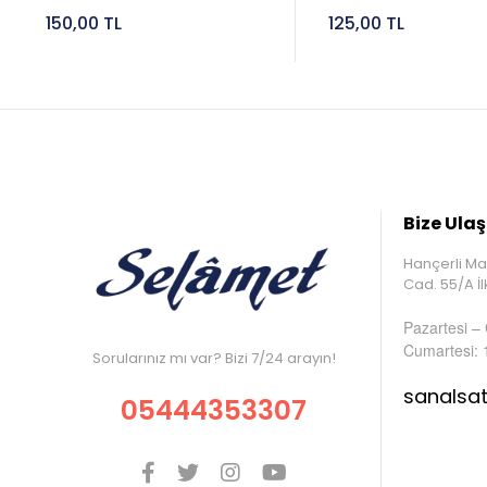
150,00 TL
125,00 TL
Bize Ulaş
Hançerli Ma
Cad. 55/A 
Pazartesi –
Cumartesi: 
Sorularınız mı var? Bizi 7/24 arayın!
sanalsa
05444353307