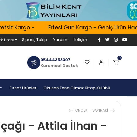
siz Kargo -
Ertesi Gün Kargo - Geniş Ürün Hacmi 
Sipariş Takip
Yardım
İletişim
k Lirası
0
05444353307
Kurumsal Destek
Fırsat Ürünleri
Okusan Fena Olmaz Kitap Kulübü
ONCEKI
SONRAKI
ağı - Attila İlhan -