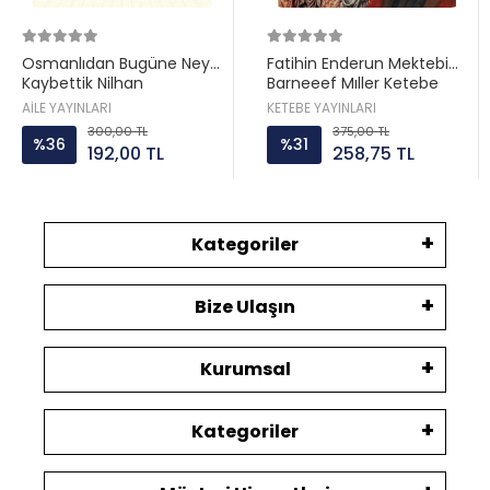
Osmanlıdan Bugüne Neyi
Fatihin Enderun Mektebi
Kaybettik Nilhan
Barneeef Mıller Ketebe
Osmanoğlu Aile yayın
AİLE YAYINLARI
KETEBE YAYINLARI
300,00 TL
375,00 TL
%36
%31
192,00 TL
258,75 TL
Kategoriler
Bize Ulaşın
Kurumsal
Kategoriler