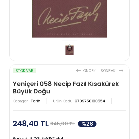
STOK VAR
ONCEKI
SONRAKI
Yeniçeri 058 Necip Fazıl Kısakürek
Büyük Doğu
Kategori:
Tarih
Ürün Kodu:
9789758180554
248,40 TL
%28
345,00 TL
Barkod:
9789758180554