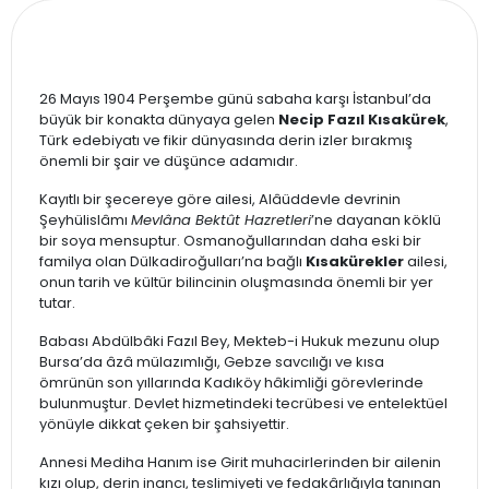
26 Mayıs 1904 Perşembe günü sabaha karşı İstanbul’da
büyük bir konakta dünyaya gelen
Necip Fazıl Kısakürek
,
Türk edebiyatı ve fikir dünyasında derin izler bırakmış
önemli bir şair ve düşünce adamıdır.
Kayıtlı bir şecereye göre ailesi, Alâüddevle devrinin
Şeyhülislâmı
Mevlâna Bektût Hazretleri
’ne dayanan köklü
bir soya mensuptur. Osmanoğullarından daha eski bir
familya olan Dülkadiroğulları’na bağlı
Kısakürekler
ailesi,
onun tarih ve kültür bilincinin oluşmasında önemli bir yer
tutar.
Babası Abdülbâki Fazıl Bey, Mekteb-i Hukuk mezunu olup
Bursa’da âzâ mülazımlığı, Gebze savcılığı ve kısa
ömrünün son yıllarında Kadıköy hâkimliği görevlerinde
bulunmuştur. Devlet hizmetindeki tecrübesi ve entelektüel
yönüyle dikkat çeken bir şahsiyettir.
Annesi Mediha Hanım ise Girit muhacirlerinden bir ailenin
kızı olup, derin inancı, teslimiyeti ve fedakârlığıyla tanınan