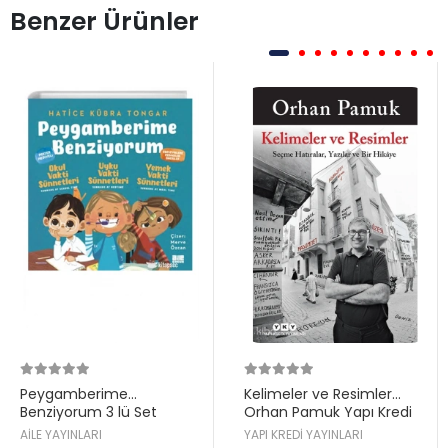
Benzer Ürünler
Peygamberime
Kelimeler ve Resimler
Benziyorum 3 lü Set
Orhan Pamuk Yapı Kredi
Hatice Kübra Tongar Aile
AİLE YAYINLARI
YAPI KREDİ YAYINLARI
Yayın