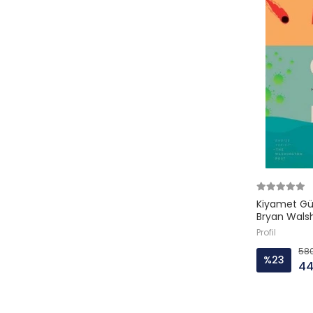
Sentez Yay
Siyasal Yay
Timaş
Tuti Kitap
ÜNİVERSİTE YAYINLARI
VAKIFBANK KÜLTÜR
Zeplin
Kiyamet Gün
Bryan Walsh
Profil
580
%23
44