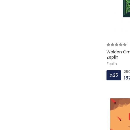
Niha Çocuk
Nika
NOBEL AKADEMİ YAYINLARI
NUTPUBLISHING
Okyanus Yayinlari
Walden Or
Ötüken Yayinlari
Zeplin
Paloma
Zeplin
250
Paradigma
%25
18
PEGEM AKADEMİ YAYINCILIK
Pinhan
Profil
Remzi Kitabevi
SAY YAYIN
Sel Yay