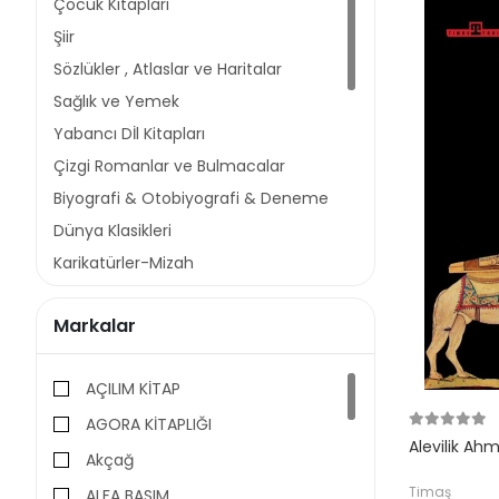
Çocuk Kitapları
Şiir
Sözlükler , Atlaslar ve Haritalar
Sağlık ve Yemek
Yabancı Dİl Kitapları
Çizgi Romanlar ve Bulmacalar
Biyografi & Otobiyografi & Deneme
Dünya Klasikleri
Karikatürler-Mizah
Tarih
Markalar
Ekonomi
Siyaset
AÇILIM KİTAP
Bilim, Kurgu ve Araştırma & İnceleme
AGORA KİTAPLIĞI
Sosyoloji
Alevilik Ah
Psikoloji
Akçağ
Felsefe
Timaş
ALFA BASIM