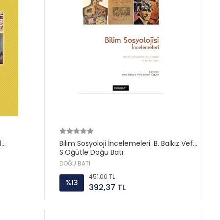
l
Bilim Sosyoloji İncelemeleri. B. Balkız Vefa
S.Öğütle Doğu Batı
DOĞU BATI
451,00 TL
%13
392,37 TL