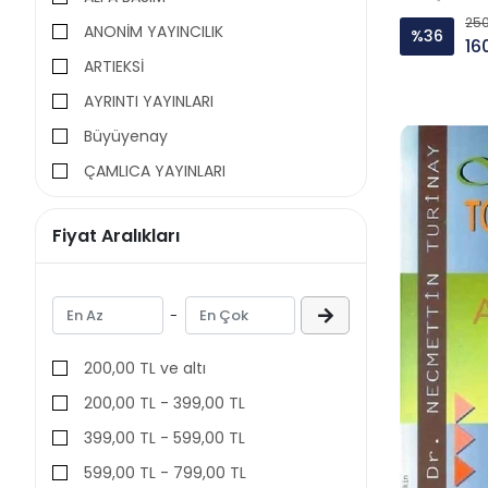
Hukuk
250
ANONİM YAYINCILIK
%36
16
Kişisel Gelişim, Aile, Bebek
ARTIEKSİ
Akademi
AYRINTI YAYINLARI
Sanat ve Mimarlık
Büyüyenay
Okuma Kulübü Kitapları
ÇAMLICA YAYINLARI
DERGAH YAYINLARI
Fiyat Aralıkları
DESTEK YAYINLARI
Doğan Kitap
DOĞU BATI
-
EMİN YAYINLARI
200,00 TL ve altı
Ensar Neşriyat
200,00 TL - 399,00 TL
Gazi Kitabevi
399,00 TL - 599,00 TL
Gülce Çocuk
599,00 TL - 799,00 TL
HAYAT YAYINLARI