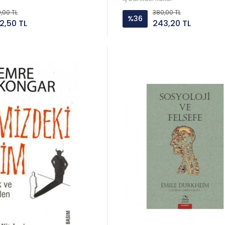
,00 TL
380,00 TL
%36
2,50 TL
243,20 TL