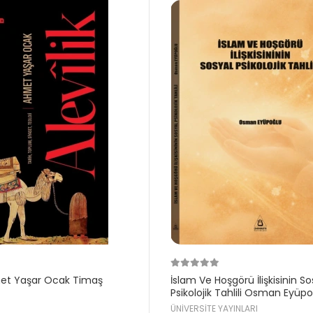
met Yaşar Ocak Timaş
İslam Ve Hoşgörü İlişkisinin So
Psikolojik Tahlili Osman Eyüp
Üniversite
ÜNİVERSİTE YAYINLARI