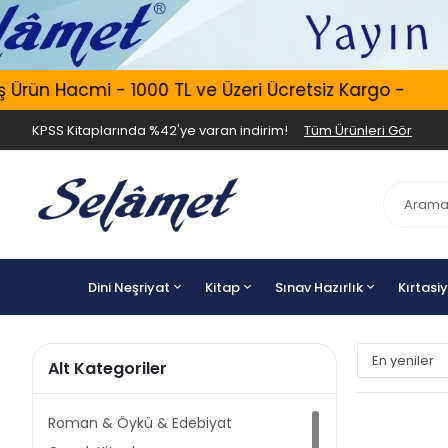
Hacmi - 1000 TL ve Üzeri Ücretsiz Kargo -
Ertesi
KPSS Kitaplarında %42'ye varan indirim!
Tüm Ürünleri Gör
Dini Neşriyat
Kitap
Sınav Hazırlık
Kırtasi
Alt Kategoriler
Roman & Öykü & Edebiyat