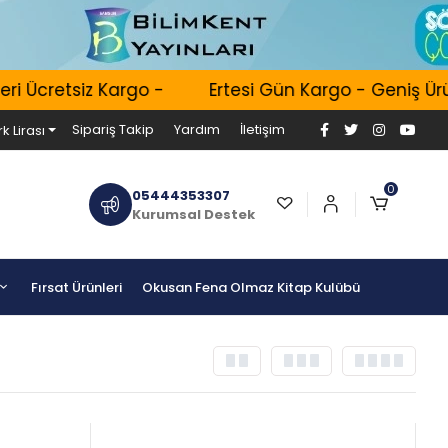
etsiz Kargo -
Ertesi Gün Kargo - Geniş Ürün Hacm
Sipariş Takip
Yardım
İletişim
k Lirası
0
05444353307
Kurumsal Destek
Fırsat Ürünleri
Okusan Fena Olmaz Kitap Kulübü