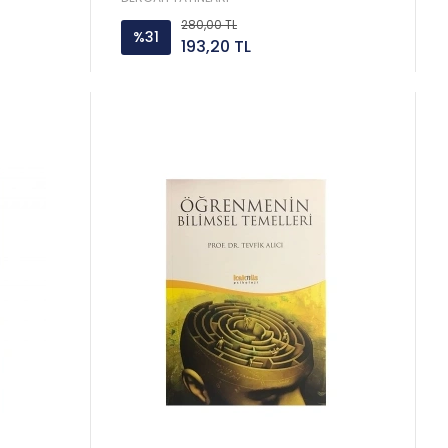
280,00 TL
%31
193,20 TL