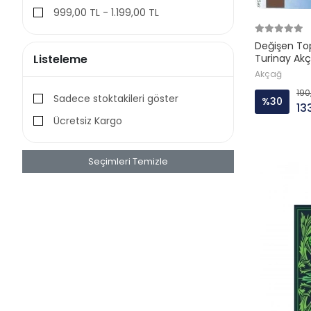
999,00 TL - 1.199,00 TL
İletişim Yay
İmge Yayin
Değişen To
Listeleme
Turinay Akç
İş Bankasi Kültür
Akçağ
İz Yayincilik
190
Sadece stoktakileri göster
%30
13
Kaknüs
Ücretsiz Kargo
Kariyer
Keskin Color
Seçimleri Temizle
KIRMIZI KEDİ
KORİDOR YAYINLARI
Metis
MİNORA
Motto
NESİL ÇOCUK
NESİL YAYINLARI