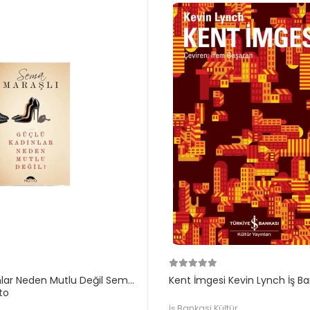
nlar Neden Mutlu Değil Sema
Kent İmgesi Kevin Lynch İş Ba
to
İş Bankasi Kültür