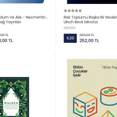
plum Ve Aile - Necmettin
Risk Toplumu Başka Bir Moder
ağ Yayınları
Ulrıch Beck Minotor
MİNORA
,00 TL
360,00 TL
%30
3,00 TL
252,00 TL