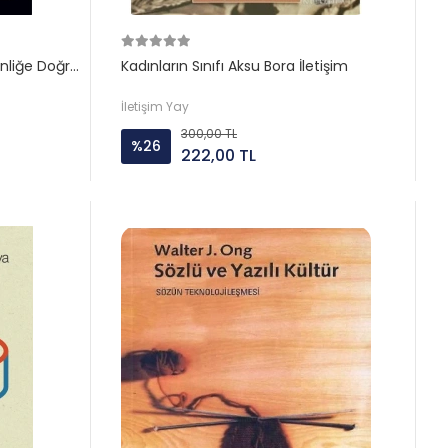
nliğe Doğru
Kadınların Sınıfı Aksu Bora İletişim
İletişim Yay
300,00 TL
%26
222,00 TL