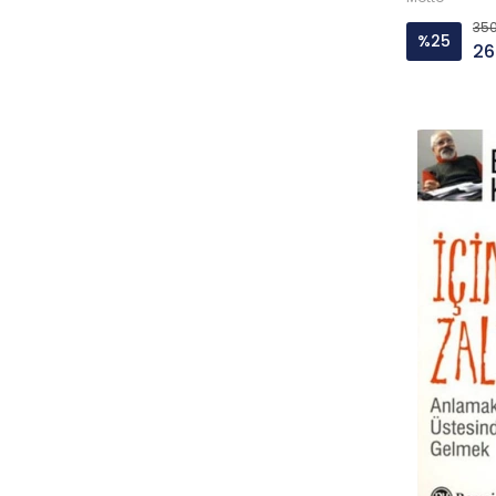
350
%25
26