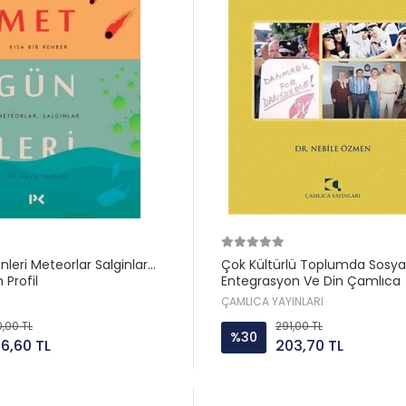
leri Meteorlar Salginlar
Çok Kültürlü Toplumda Sosya
 Profil
Entegrasyon Ve Din Çamlıca
ÇAMLICA YAYINLARI
,00 TL
291,00 TL
%30
6,60 TL
203,70 TL