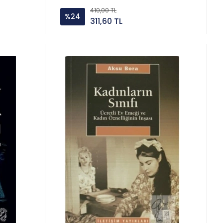
410,00 TL
%24
311,60 TL