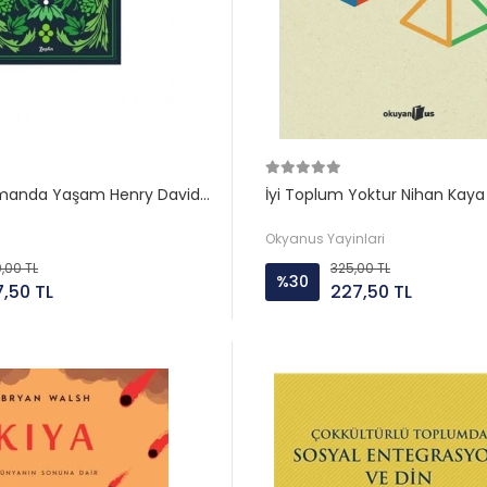
manda Yaşam Henry David
İyi Toplum Yoktur Nihan Kay
Okyanus Yayinlari
,00 TL
325,00 TL
%30
7,50 TL
227,50 TL