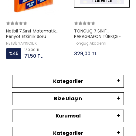
Tükendi
Netbil 7.Sınıf Matematik
TONGUÇ 7.SINIF
Periyot Etkinlik Soru
PARAGRAFON TÜRKÇE-
Bankası
PARAGRAF
NETBİL YAYINCILIK
Tonguç Akademi
130,00 TL
329,00 TL
%45
71,50 TL
Kategoriler
Bize Ulaşın
Kurumsal
Kategoriler