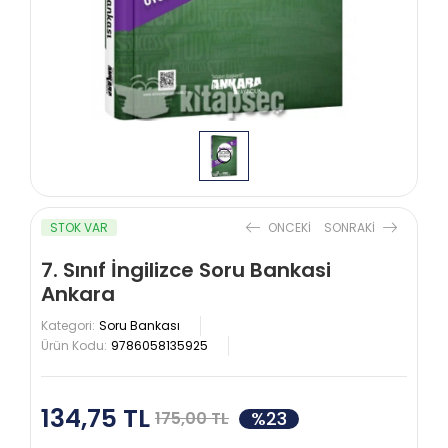
STOK VAR
ONCEKI
SONRAKI
7. Sınıf İngilizce Soru Bankasi
Ankara
Kategori:
Soru Bankası
Ürün Kodu:
9786058135925
134,75 TL
%23
175,00 TL