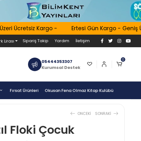
ri Ücretsiz Kargo -
Ertesi Gün Kargo - Geniş Ürü
Sipariş Takip
Yardım
İletişim
k Lirası
0
05444353307
Kurumsal Destek
Fırsat Ürünleri
Okusan Fena Olmaz Kitap Kulübü
ONCEKI
SONRAKI
tıl Floki Çocuk