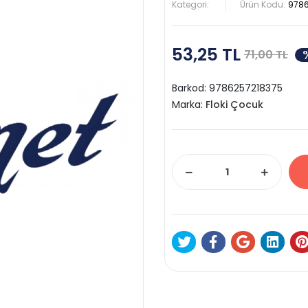
Kategori:
Ürün Kodu:
9786
53,25 TL
71,00 TL
Barkod:
9786257218375
Marka:
Floki Çocuk