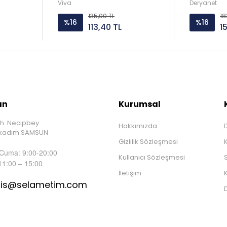
Viva
Deryanet
135,00 TL
18
%16
%16
113,40 TL
1
ın
Kurumsal
h. Necipbey
Hakkımızda
D
İlkadım SAMSUN
Gizlilik Sözleşmesi
 Cuma: 9:00-20:00
Kullanıcı Sözleşmesi
S
11:00 – 15:00
İletişim
K
tis@selametim.com
D