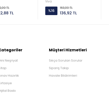
Viva
2,00 TL
163,00 TL
%16
52,88 TL
136,92 TL
Kategoriler
Müşteri Hizmetleri
ini Neşriyat
Sıkça Sorulan Sorular
Kitap
Sipariş Takip
ınav Hazırlık
Havale Bildirimleri
ırtasiye
ijital Baskı