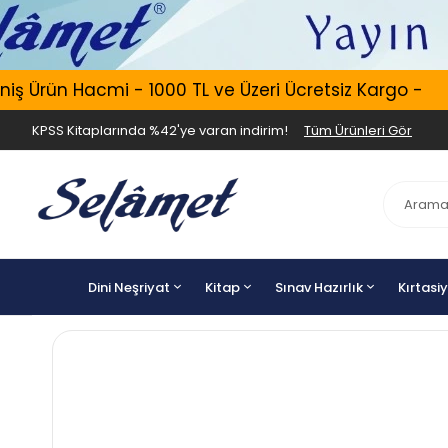
 Ürün Hacmi - 1000 TL ve Üzeri Ücretsiz Kargo -
KPSS Kitaplarında %42'ye varan indirim!
Tüm Ürünleri Gör
Dini Neşriyat
Kitap
Sınav Hazırlık
Kırtasi