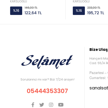
KARSLIOĞLU
KARSLIOĞLU
146,00 TL
233,00 TL
%16
%16
122,64 TL
195,72 TL
Bize Ulaş
Hançerli Ma
Cad. 55/A 
Pazartesi –
Cumartesi: 
Sorularınız mı var? Bizi 7/24 arayın!
sanalsa
05444353307