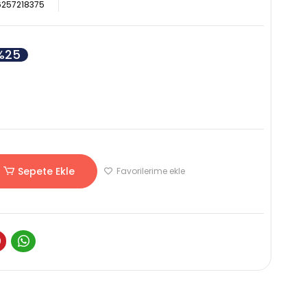
257218375
%25
Sepete Ekle
Favorilerime ekle