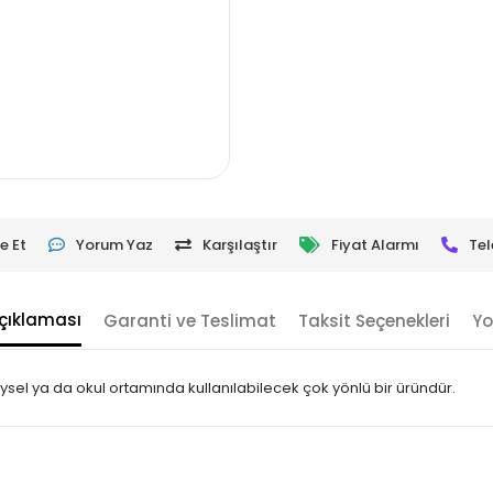
e Et
Yorum Yaz
Karşılaştır
Fiyat Alarmı
Tel
çıklaması
Garanti ve Teslimat
Taksit Seçenekleri
Yo
reysel ya da okul ortamında kullanılabilecek çok yönlü bir üründür.