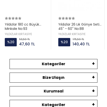
Yıldızlar 180 cc Büyük
Yıldızlar 26 Lık Gönye Seti
Minkale No:93
45'' - 60'' No:88
YILDIZLAR KIRTASİYE
YILDIZLAR KIRTASİYE
59,50 TL
175,50 TL
%20
%20
47,60 TL
140,40 TL
Kategoriler
Bize Ulaşın
Kurumsal
Kategoriler