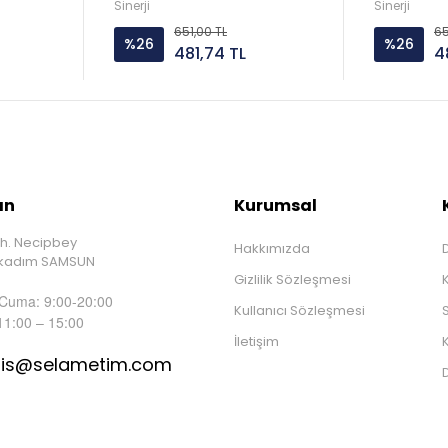
Sinerji
Sinerji
651,00 TL
65
%26
%26
481,74 TL
4
ın
Kurumsal
h. Necipbey
Hakkımızda
D
İlkadım SAMSUN
Gizlilik Sözleşmesi
 Cuma: 9:00-20:00
Kullanıcı Sözleşmesi
S
11:00 – 15:00
İletişim
K
tis@selametim.com
D