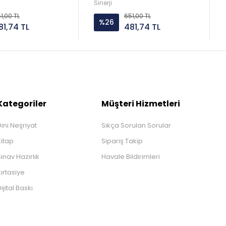
Sinerji
1,00 TL
651,00 TL
%26
81,74 TL
481,74 TL
Kategoriler
Müşteri Hizmetleri
ini Neşriyat
Sıkça Sorulan Sorular
Kitap
Sipariş Takip
ınav Hazırlık
Havale Bildirimleri
ırtasiye
ijital Baskı