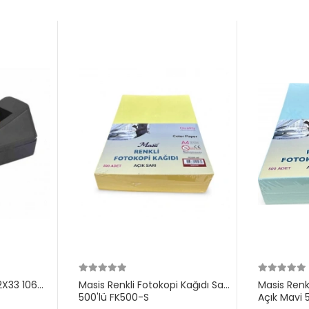
12X33 106G
Masis Renkli Fotokopi Kağıdı Sarı
Masis Renk
500'lü FK500-S
Açık Mavi 