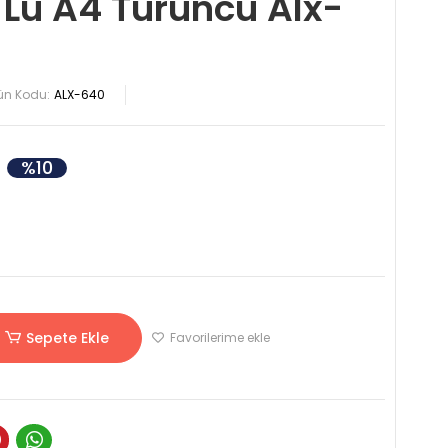
 Lü A4 Turuncu Alx-
ün Kodu:
ALX-640
%10
Sepete Ekle
Favorilerime ekle