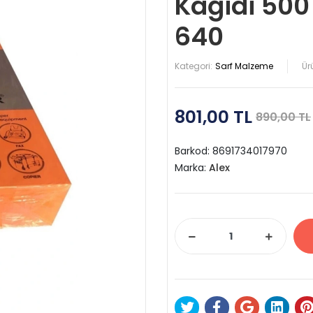
Kağidi 500
640
Kategori:
Sarf Malzeme
Ür
801,00 TL
890,00 TL
Barkod:
8691734017970
Marka:
Alex