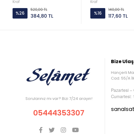
Kraf
Kraf
520,00 TL
140,00 TL
%26
%16
384,80 TL
117,60 TL
Bize Ulaş
Hançerli Ma
Cad. 55/A 
Pazartesi –
Cumartesi: 
Sorularınız mı var? Bizi 7/24 arayın!
sanalsa
05444353307