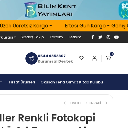
ri Ücretsiz Kargo -
Ertesi Gün Kargo - Geniş Ürü
Sipariş Takip
Yardım
İletişim
k Lirası
0
05444353307
Kurumsal Destek
Fırsat Ürünleri
Okusan Fena Olmaz Kitap Kulübü
ONCEKI
SONRAKI
ler Renkli̇ Fotokopi̇