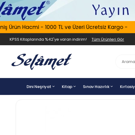
 Ürün Hacmi - 1000 TL ve Üzeri Ücretsiz Kargo -
KPSS Kitaplarında %42'ye varan indirim!
Tüm Ürünleri Gör
Dini Neşriyat
Kitap
Sınav Hazırlık
Kırtasi