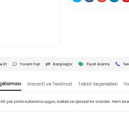
e Et
Yorum Yaz
Karşılaştır
Fiyat Alarmı
Tel
çıklaması
Garanti ve Teslimat
Taksit Seçenekleri
Yo
640 çok yönlü kullanıma uygun, kaliteli ve işlevsel bir üründür. Hem bir