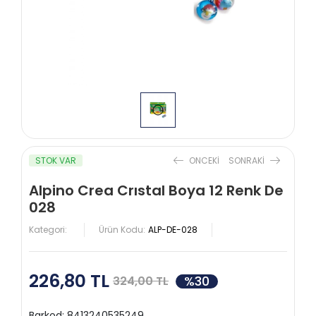
STOK VAR
ONCEKI
SONRAKI
Alpino Crea Crıstal Boya 12 Renk De
028
Kategori:
Ürün Kodu:
ALP-DE-028
226,80 TL
%30
324,00 TL
Barkod:
8413240535249