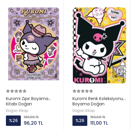
Kuromi Zıpır Boyama
Kuromi Renk Koleksiyonu
Kitabı Doğan
Boyama Doğan
Doğan Kitap
Doğan Kitap
130,00 TL
150,00 TL
%26
%26
96,20 TL
111,00 TL