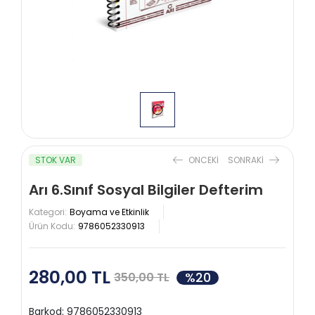
STOK VAR
ONCEKI
SONRAKI
Arı 6.Sınıf Sosyal Bilgiler Defterim
Kategori:
Boyama ve Etkinlik
Ürün Kodu:
9786052330913
280,00 TL
%20
350,00 TL
Barkod:
9786052330913