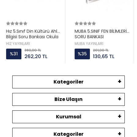
Hız 5.Sınıf Din Kültürü Ahlak
MUBA 5.SINIF FEN BİLİMLERİ
Bilgisi Soru Bankası Okula
SORU BANKASI
Destek
HIZ YAYINLARI
MUBA YAYINLARI
380,00 TL
201,00 TL
%31
%35
262,20 TL
130,65 TL
Kategoriler
Bize Ulaşın
Kurumsal
Kategoriler