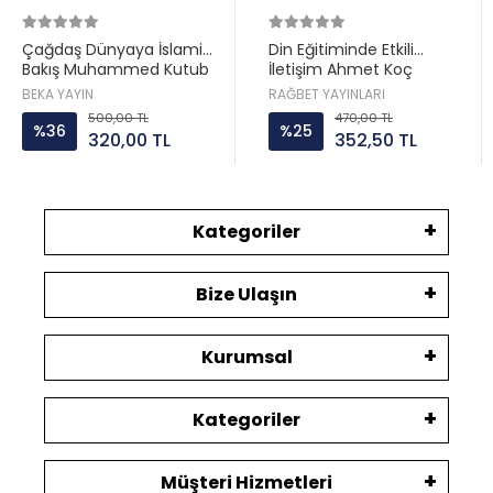
Çağdaş Dünyaya İslami
Din Eğitiminde Etkili
Bakış Muhammed Kutub
İletişim Ahmet Koç
Beka Yayın
Rağbet Yayın
BEKA YAYIN
RAĞBET YAYINLARI
500,00 TL
470,00 TL
%36
%25
320,00 TL
352,50 TL
Kategoriler
Bize Ulaşın
Kurumsal
Kategoriler
Müşteri Hizmetleri