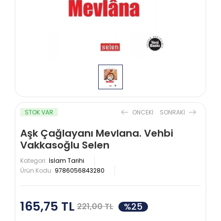
STOK VAR
ONCEKI
SONRAKI
Aşk Çağlayanı Mevlana. Vehbi
Vakkasoğlu Selen
Kategori:
İslam Tarihi
Ürün Kodu:
9786056843280
165,75 TL
%25
221,00 TL