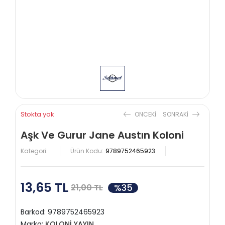
Stokta yok
ONCEKI
SONRAKI
Aşk Ve Gurur Jane Austın Koloni
Kategori:
Ürün Kodu:
9789752465923
13,65 TL
%35
21,00 TL
Barkod:
9789752465923
Marka:
KOLONİ YAYIN