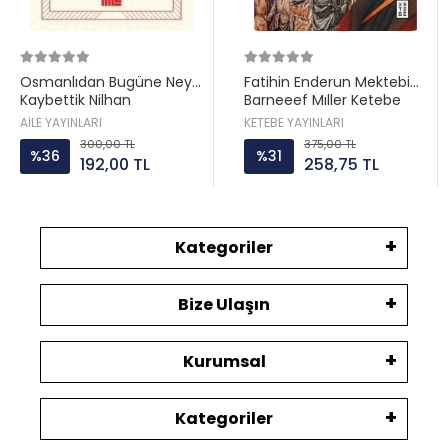
Osmanlıdan Bugüne Neyi
Fatihin Enderun Mektebi
Kaybettik Nilhan
Barneeef Mıller Ketebe
Osmanoğlu Aile yayın
AİLE YAYINLARI
KETEBE YAYINLARI
300,00 TL
375,00 TL
%36
%31
192,00 TL
258,75 TL
Kategoriler
Bize Ulaşın
Kurumsal
Kategoriler