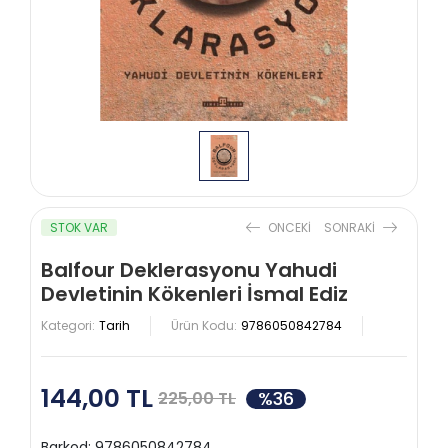
STOK VAR
ONCEKI
SONRAKI
Balfour Deklerasyonu Yahudi
Devletinin Kökenleri İsmal Ediz
Kategori:
Tarih
Ürün Kodu:
9786050842784
144,00 TL
%36
225,00 TL
Barkod:
9786050842784