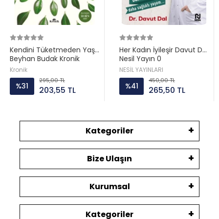
Kendini Tüketmeden Yaşa
Her Kadın İyileşir Davut Dal
Beyhan Budak Kronik
Nesil Yayın 0
Kronik
NESİL YAYINLARI
295,00 TL
450,00 TL
%31
%41
203,55 TL
265,50 TL
Kategoriler
Bize Ulaşın
Kurumsal
Kategoriler