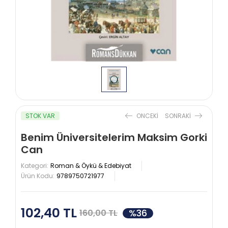
STOK VAR
ONCEKI
SONRAKI
Benim Üniversitelerim Maksim Gorki
Can
Kategori:
Roman & Öykü & Edebiyat
Ürün Kodu:
9789750721977
102,40 TL
%36
160,00 TL