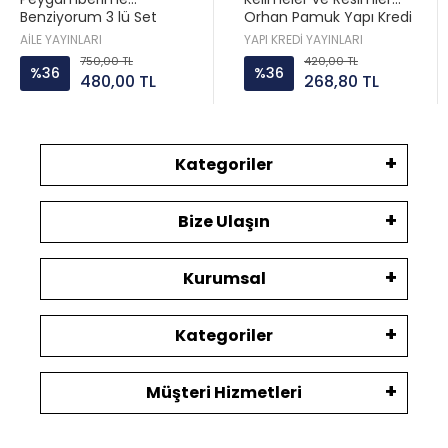
Benziyorum 3 lü Set
Orhan Pamuk Yapı Kredi
Hatice Kübra Tongar Aile
AİLE YAYINLARI
YAPI KREDİ YAYINLARI
Yayın
750,00 TL
420,00 TL
%36
%36
480,00 TL
268,80 TL
Kategoriler
Bize Ulaşın
Kurumsal
Kategoriler
Müşteri Hizmetleri