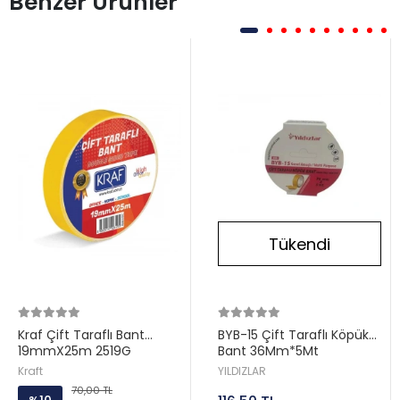
Benzer Ürünler
Tükendi
Kraf Çift Taraflı Bant
BYB-15 Çift Taraflı Köpük
19mmX25m 2519G
Bant 36Mm*5Mt
Kraft
YILDIZLAR
70,00 TL