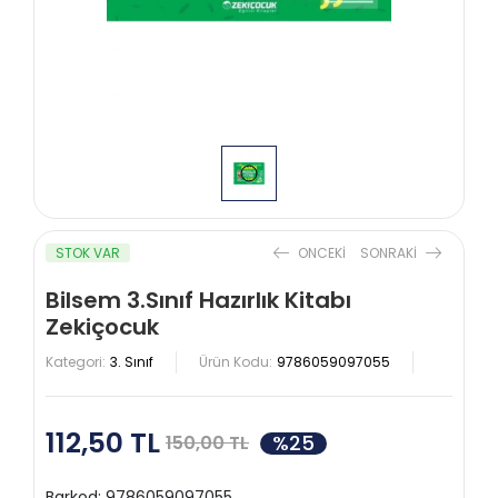
STOK VAR
ONCEKI
SONRAKI
Bilsem 3.Sınıf Hazırlık Kitabı
Zekiçocuk
Kategori:
3. Sınıf
Ürün Kodu:
9786059097055
112,50 TL
%25
150,00 TL
Barkod:
9786059097055