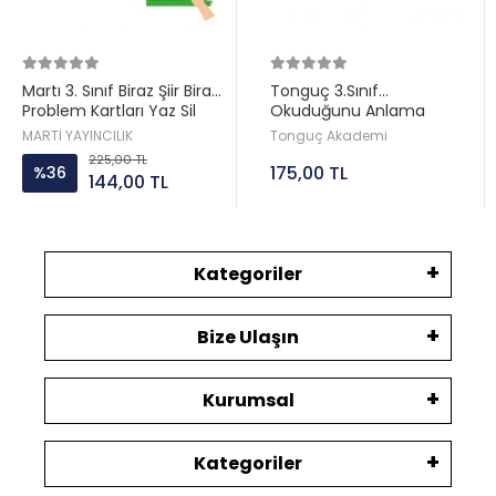
Martı 3. Sınıf Biraz Şiir Biraz
Tonguç 3.Sınıf
Problem Kartları Yaz Sil
Okuduğunu Anlama
Kalemli
Becerileri
MARTI YAYINCILIK
Tonguç Akademi
225,00 TL
175,00 TL
%36
144,00 TL
Kategoriler
Bize Ulaşın
Kurumsal
Kategoriler