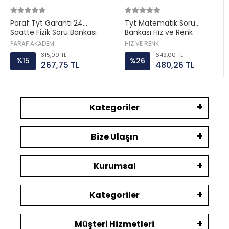
Paraf Tyt Garanti 24
Tyt Matematik Soru
Saatte Fizik Soru Bankası
Bankası Hız ve Renk
PARAF AKADEMİ
HIZ VE RENK
315,00 TL
649,00 TL
%15
%26
267,75 TL
480,26 TL
Kategoriler
Bize Ulaşın
Kurumsal
Kategoriler
Müşteri Hizmetleri