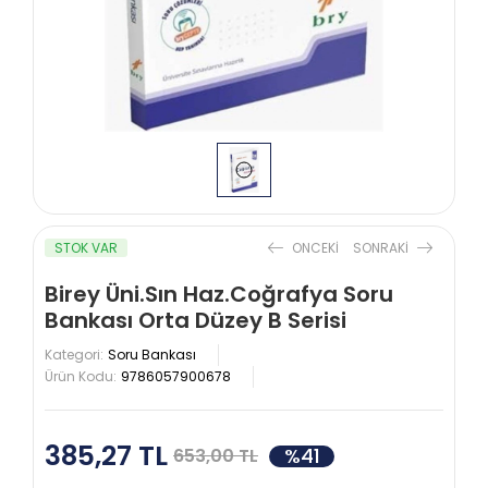
STOK VAR
ONCEKI
SONRAKI
Birey Üni.Sın Haz.Coğrafya Soru
Bankası Orta Düzey B Serisi
Kategori:
Soru Bankası
Ürün Kodu:
9786057900678
385,27 TL
%41
653,00 TL