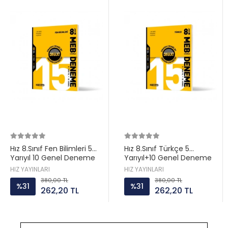
Hız 8.Sınıf Fen Bilimleri 5
Hız 8.Sınıf Türkçe 5
Yarıyıl 10 Genel Deneme
Yarıyıl+10 Genel Deneme
Meb Uyumlu
HIZ YAYINLARI
HIZ YAYINLARI
380,00 TL
380,00 TL
%31
%31
262,20 TL
262,20 TL