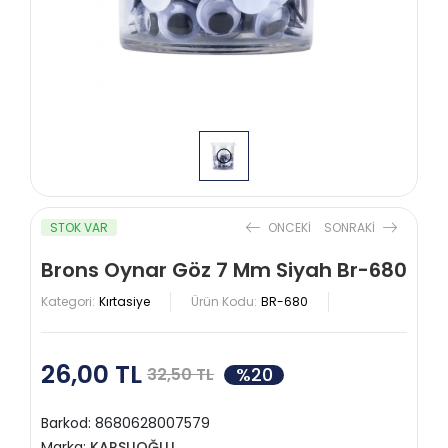
STOK VAR
ONCEKI
SONRAKI
Brons Oynar Göz 7 Mm Siyah Br-680
Kategori:
Kırtasiye
Ürün Kodu:
BR-680
26,00 TL
%20
32,50 TL
Barkod:
8680628007579
Marka:
KARSLIOĞLU