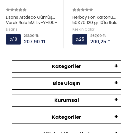
Lisans Artdeco Gümüş
Herboy Fon Kartonu
Varak Rulo 5M. Lv-Y-100-
50X70 120 gr 10'lu Rulo
D24G
Karışık Renkler
Lisans
Keskin Color
231,00 TL
267,00 TL
%10
%25
207,90 TL
200,25 TL
Kategoriler
Bize Ulaşın
Kurumsal
Kategoriler