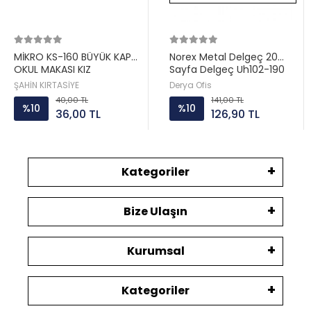
MİKRO KS-160 BÜYÜK KAPLI
Norex Metal Delgeç 20
OKUL MAKASI KIZ
Sayfa Delgeç Uh102-190
ŞAHİN KIRTASİYE
Derya Ofis
40,00 TL
141,00 TL
%10
%10
36,00 TL
126,90 TL
Kategoriler
Bize Ulaşın
Kurumsal
Kategoriler