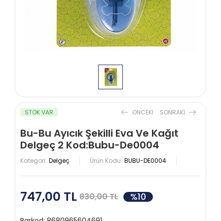
STOK VAR
ONCEKI
SONRAKI
Bu-Bu Ayıcık Şekilli Eva Ve Kağıt
Delgeç 2 Kod:Bubu-De0004
Kategori:
Delgeç
Ürün Kodu:
BUBU-DE0004
747,00 TL
%10
830,00 TL
Barkod:
8680965604691