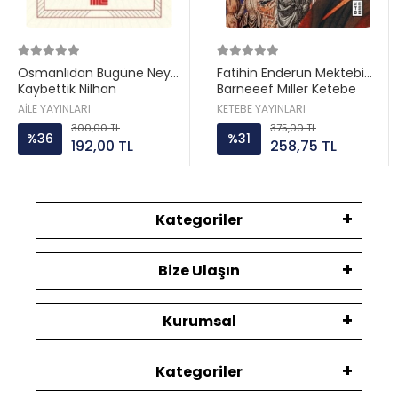
Osmanlıdan Bugüne Neyi
Fatihin Enderun Mektebi
Kaybettik Nilhan
Barneeef Mıller Ketebe
Osmanoğlu Aile yayın
AİLE YAYINLARI
KETEBE YAYINLARI
300,00 TL
375,00 TL
%36
%31
192,00 TL
258,75 TL
Kategoriler
Bize Ulaşın
Kurumsal
Kategoriler