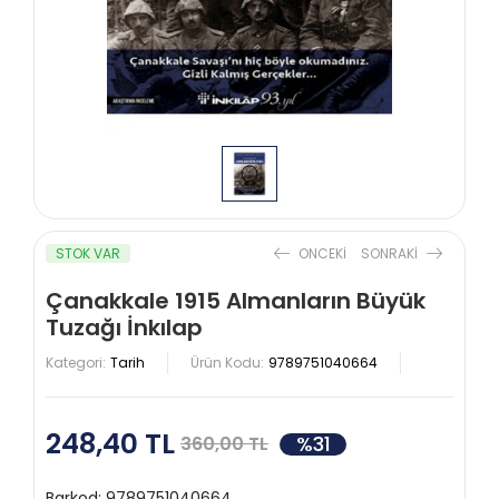
STOK VAR
ONCEKI
SONRAKI
Çanakkale 1915 Almanların Büyük
Tuzağı İnkılap
Kategori:
Tarih
Ürün Kodu:
9789751040664
248,40 TL
%31
360,00 TL
Barkod:
9789751040664