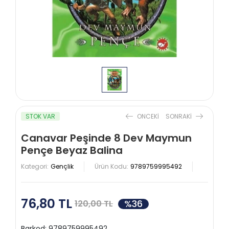
STOK VAR
ONCEKI
SONRAKI
Canavar Peşinde 8 Dev Maymun
Pençe Beyaz Balina
Kategori:
Gençlik
Ürün Kodu:
9789759995492
76,80 TL
%36
120,00 TL
Barkod:
9789759995492