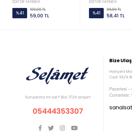
EDİTÖR YAYINEVİ
EDİTÖR YAYINEVİ
100,00 TL
99,00 TL
%41
%41
59,00 TL
58,41 TL
Bize Ulaş
Hançerli Ma
Cad. 55/A 
Pazartesi –
Cumartesi: 
Sorularınız mı var? Bizi 7/24 arayın!
sanalsa
05444353307