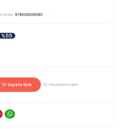
ün Kodu:
9786258139280
%55
Sepete Ekle
Favorilerime ekle