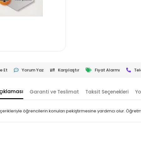
e Et
Yorum Yaz
Karşılaştır
Fiyat Alarmı
Tel
çıklaması
Garanti ve Teslimat
Taksit Seçenekleri
Yo
içerikleriyle öğrencilerin konuları pekiştirmesine yardımcı olur. Öğre