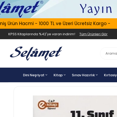
Ürün Hacmi - 1000 TL ve Üzeri Ücretsiz Kargo -
E
KPSS Kitaplarında %42'ye varan indirim!
Tüm Ürünleri Gör
Dini Neşriyat
Kitap
Sınav Hazırlık
Kırtasi