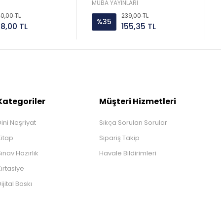
MUBA YAYINLARI
0,00 TL
239,00 TL
%35
08,00 TL
155,35 TL
Kategoriler
Müşteri Hizmetleri
ini Neşriyat
Sıkça Sorulan Sorular
Kitap
Sipariş Takip
ınav Hazırlık
Havale Bildirimleri
ırtasiye
ijital Baskı