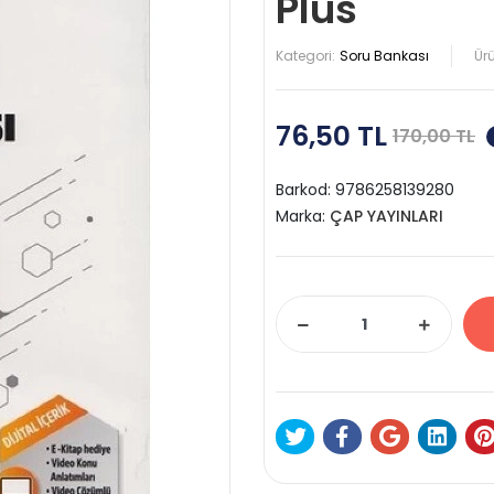
Plus
Kategori:
Soru Bankası
Ür
76,50 TL
170,00 TL
Barkod:
9786258139280
Marka:
ÇAP YAYINLARI