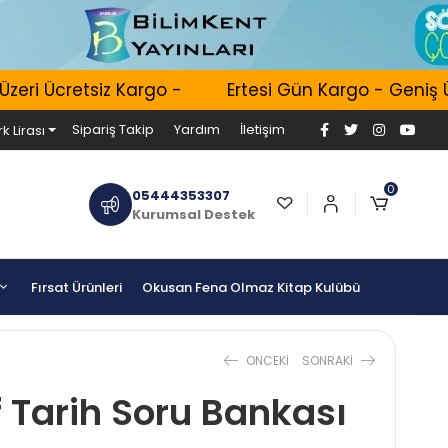
i Ücretsiz Kargo -
Ertesi Gün Kargo - Geniş Ürün
Sipariş Takip
Yardım
İletişim
k Lirası
0
05444353307
Kurumsal Destek
Fırsat Ürünleri
Okusan Fena Olmaz Kitap Kulübü
ONCEKI
SONRAKI
f Tarih Soru Bankası