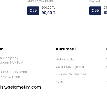
ANKARA YAYINLARI
Ekertest
200,00 TL
24
%55
%55
90,00 TL
1
ın
Kurumsal
h. Necipbey
Hakkımızda
D
İlkadım SAMSUN
Gizlilik Sözleşmesi
 Cuma: 9:00-20:00
Kullanıcı Sözleşmesi
S
11:00 – 15:00
İletişim
K
tis@selametim.com
D