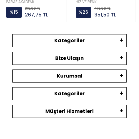
PARAF AKADEMİ
HIZ VE RENK
315,00 TL
475,00 TL
%15
%26
267,75 TL
351,50 TL
Kategoriler
Bize Ulaşın
Kurumsal
Kategoriler
Müşteri Hizmetleri