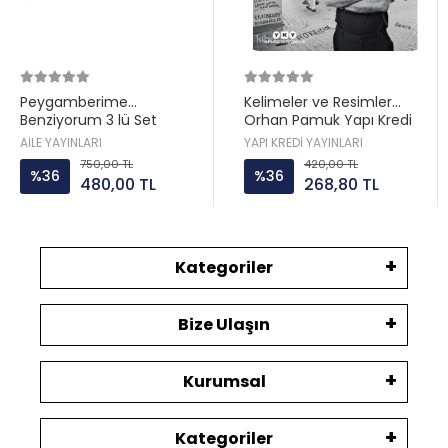
Peygamberime
Kelimeler ve Resimler
Benziyorum 3 lü Set
Orhan Pamuk Yapı Kredi
Hatice Kübra Tongar Aile
AİLE YAYINLARI
YAPI KREDİ YAYINLARI
Yayın
750,00 TL
420,00 TL
%36
%36
480,00 TL
268,80 TL
Kategoriler
Bize Ulaşın
Kurumsal
Kategoriler