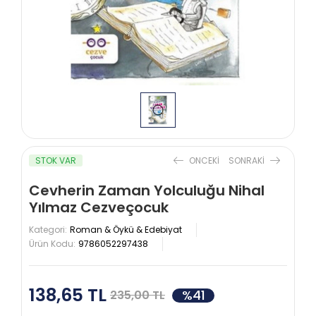
STOK VAR
ONCEKI
SONRAKI
Cevherin Zaman Yolculuğu Nihal
Yılmaz Cezveçocuk
Kategori:
Roman & Öykü & Edebiyat
Ürün Kodu:
9786052297438
138,65 TL
%41
235,00 TL