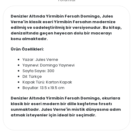
Denizler Altında Yirmibin Fersah Domingo, Jules
Verne'in klasik eseri Yirmibin Fersahın modernize
edilmiş ve sadeleştirilmiş bir versiyonudur. Bu kitap,
denizaltında geçen heyecan dolu bir macerayı
konu almaktadır.
Ürün Özellikleri:
Yazar: Jules Verne
Yayınevi: Domingo Yayınevi
Sayfa Sayısı: 300
Dil: Türkçe
Kapak Türü: Karton Kapak
Boyutlar: 13.5 x 19.5 cm
Denizler Altında Yirmibin Fersah Domingo, okurlara
klasik bir eseri modern bir dille keşfetme fırsatı
sunmaktadır. Jules Verne'in mistik dünyasına adım
atmak isteyenler için ideal bir seçimdir.