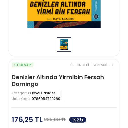
STOK VAR
ONCEKI
SONRAKI
Denizler Altında Yirmibin Fersah
Domingo
Kategori:
Dünya Klasikleri
Ürün Kodu:
9786054729289
176,25 TL
%25
235,00 TL