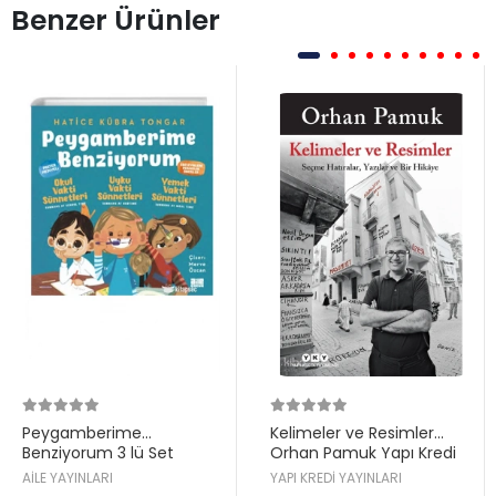
Benzer Ürünler
Peygamberime
Kelimeler ve Resimler
Benziyorum 3 lü Set
Orhan Pamuk Yapı Kredi
Hatice Kübra Tongar Aile
AİLE YAYINLARI
YAPI KREDİ YAYINLARI
Yayın