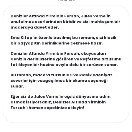
Denizler Altında Yirmibin Fersah, Jules Verne'in
unutulmaz eserlerinden biridir ve sizi muhteşem bir
maceraya davet eder.
Ema Kitap'ın özenle basılmış bu romanı, sizi klasik
bir başyapıtın derinliklerine çekmeye hazır.
Denizler Altında Yirmibin Fersah, okuyucuları
denizin derinliklerine götüren ve keşfetme arzusunu
tetikleyen bir hazine avıyla dolu bir serüven sunar.
Bu roman, macera tutkunları ve klasik edebiyat
severler için vazgeçilmez bir okuma seçeneği
sunar.
Eğer siz de Jules Verne'in eşsiz dünyasına adım
atmak istiyorsanız, Denizler Altında Yirmibin
Fersah'ı hemen sepetinize ekleyin!