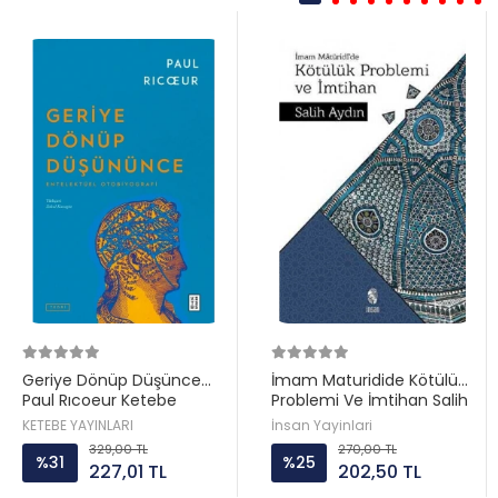
Geriye Dönüp Düşünce
İmam Maturidide Kötülük
Paul Rıcoeur Ketebe
Problemi Ve İmtihan Salih
Aydın İnsan
KETEBE YAYINLARI
İnsan Yayinlari
329,00 TL
270,00 TL
%31
%25
227,01 TL
202,50 TL