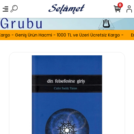
0
argo - Geniş Ürün Hacmi - 1000 TL ve Üzeri Ücretsiz Kargo -
Er