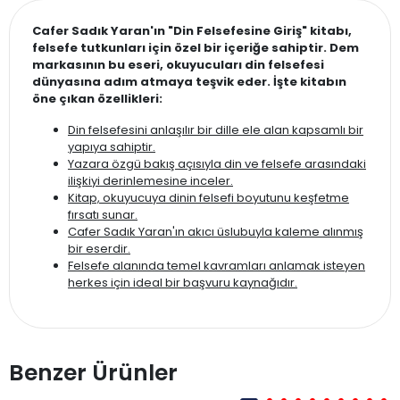
Cafer Sadık Yaran'ın "Din Felsefesine Giriş" kitabı,
felsefe tutkunları için özel bir içeriğe sahiptir. Dem
markasının bu eseri, okuyucuları din felsefesi
dünyasına adım atmaya teşvik eder. İşte kitabın
öne çıkan özellikleri:
Din felsefesini anlaşılır bir dille ele alan kapsamlı bir
yapıya sahiptir.
Yazara özgü bakış açısıyla din ve felsefe arasındaki
ilişkiyi derinlemesine inceler.
Kitap, okuyucuya dinin felsefi boyutunu keşfetme
fırsatı sunar.
Cafer Sadık Yaran'ın akıcı üslubuyla kaleme alınmış
bir eserdir.
Felsefe alanında temel kavramları anlamak isteyen
herkes için ideal bir başvuru kaynağıdır.
Benzer Ürünler