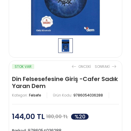
STOK VAR
ONCEKI
SONRAKI
Din Felsesefesine Giriş -Cafer Sadık
Yaran Dem
Kategori:
Felsefe
Ürün Kodu:
9786054036288
144,00 TL
%20
180,00 TL
Barkod:
9786054036288