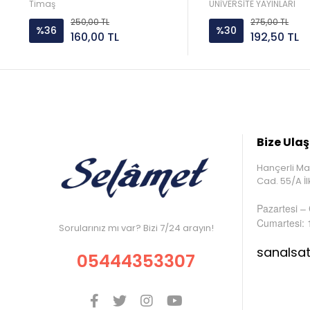
Eyüpoğlu Üniversite
Timaş
ÜNİVERSİTE YAYINLARI
250,00 TL
275,00 TL
%36
%30
160,00 TL
192,50 TL
Bize Ulaş
Hançerli Ma
Cad. 55/A 
Pazartesi –
Cumartesi: 
Sorularınız mı var? Bizi 7/24 arayın!
sanalsa
05444353307