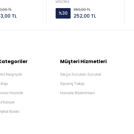
Minotor
MİNORA
0,00 TL
360,00 TL
%30
33,00 TL
252,00 TL
Kategoriler
Müşteri Hizmetleri
ini Neşriyat
Sıkça Sorulan Sorular
Kitap
Sipariş Takip
ınav Hazırlık
Havale Bildirimleri
ırtasiye
ijital Baskı