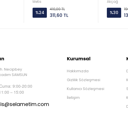
Yayınları
Metis
Akçağ
410,00 TL
19
%24
%30
311,60 TL
1
ın
Kurumsal
h. Necipbey
Hakkımızda
D
İlkadım SAMSUN
Gizlilik Sözleşmesi
 Cuma: 9:00-20:00
Kullanıcı Sözleşmesi
S
11:00 – 15:00
İletişim
K
tis@selametim.com
D