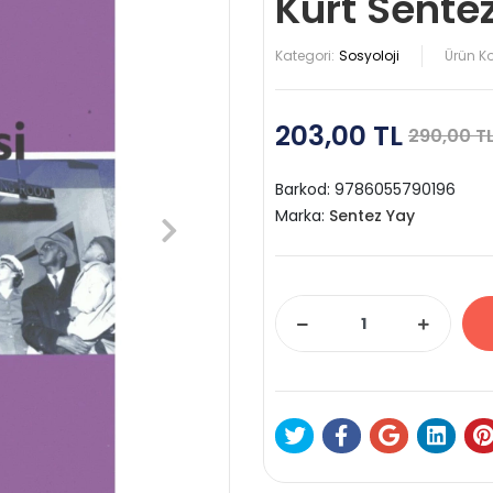
Kurt Sente
Kategori:
Sosyoloji
Ürün K
203,00 TL
290,00 T
Barkod:
9786055790196
Marka:
Sentez Yay