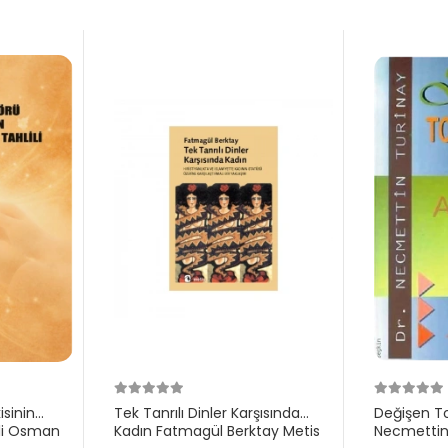
isinin
Tek Tanrılı Dinler Karşısında
Değişen To
lili Osman
Kadın Fatmagül Berktay Metis
Necmettin