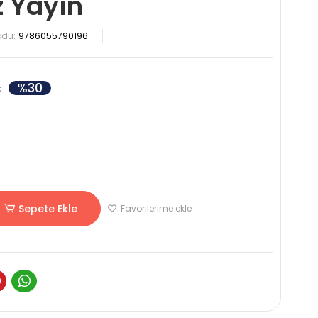
z Yayın
odu:
9786055790196
%30
L
Sepete Ekle
Favorilerime ekle