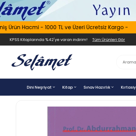
Ürün Hacmi - 1000 TL ve Üzeri Ücretsiz Kargo -
E
KPSS Kitaplarında %42'ye varan indirim!
Tüm Ürünleri Gör
Dini Neşriyat
Kitap
Sınav Hazırlık
Kırtasi