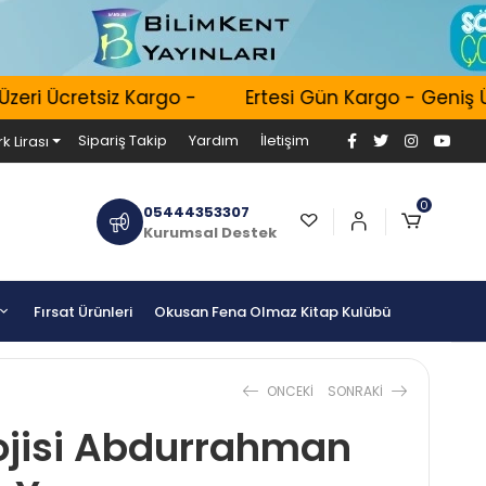
i Ücretsiz Kargo -
Ertesi Gün Kargo - Geniş Ürün
Sipariş Takip
Yardım
İletişim
k Lirası
0
05444353307
Kurumsal Destek
Fırsat Ürünleri
Okusan Fena Olmaz Kitap Kulübü
ONCEKI
SONRAKI
ojisi Abdurrahman