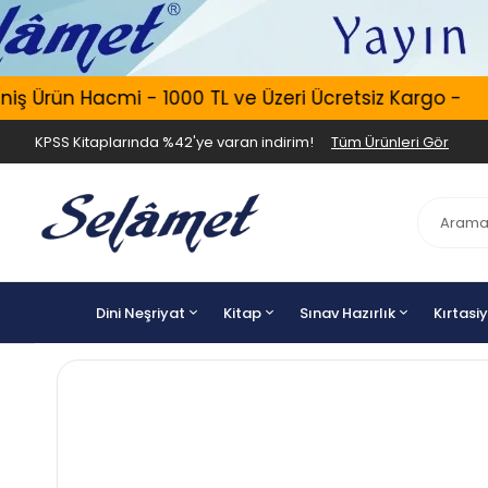
ş Ürün Hacmi - 1000 TL ve Üzeri Ücretsiz Kargo -
KPSS Kitaplarında %42'ye varan indirim!
Tüm Ürünleri Gör
Dini Neşriyat
Kitap
Sınav Hazırlık
Kırtasi