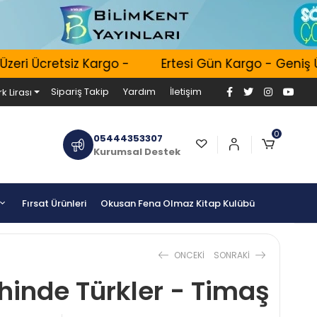
eri Ücretsiz Kargo -
Ertesi Gün Kargo - Geniş Ür
Sipariş Takip
Yardım
İletişim
k Lirası
0
05444353307
Kurumsal Destek
Fırsat Ürünleri
Okusan Fena Olmaz Kitap Kulübü
ONCEKI
SONRAKI
hinde Türkler - Timaş