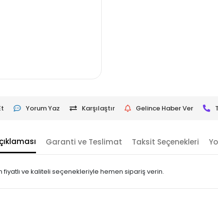
Et
Yorum Yaz
Karşılaştır
Gelince Haber Ver
çıklaması
Garanti ve Teslimat
Taksit Seçenekleri
Yo
fiyatlı ve kaliteli seçenekleriyle hemen sipariş verin.