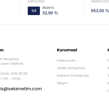
Sorar 
KARSLIOĞLU
SİNAN KUZUC
35,00 TL
553,00 T
%6
32,90 TL
ın
Kurumsal
h. Necipbey
Hakkımızda
D
İlkadım SAMSUN
Gizlilik Sözleşmesi
 Cuma: 9:00-20:00
Kullanıcı Sözleşmesi
S
11:00 – 15:00
İletişim
K
tis@selametim.com
D