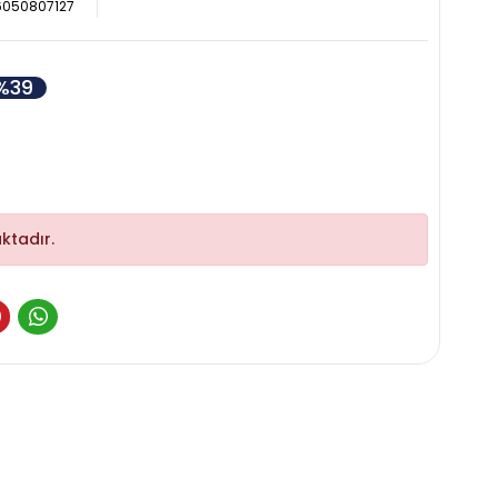
6050807127
%39
ktadır.