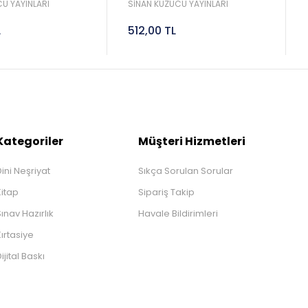
Sinan Kuzucu
2027 Lgs Sinan Kuzucu
U YAYINLARI
SİNAN KUZUCU YAYINLARI
L
512,00 TL
Kategoriler
Müşteri Hizmetleri
ini Neşriyat
Sıkça Sorulan Sorular
Kitap
Sipariş Takip
ınav Hazırlık
Havale Bildirimleri
ırtasiye
ijital Baskı