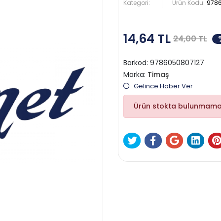
Kategori:
Ürün Kodu:
978
14,64 TL
24,00 TL
Barkod:
9786050807127
Marka:
Timaş
Gelince Haber Ver
Ürün stokta bulunmama