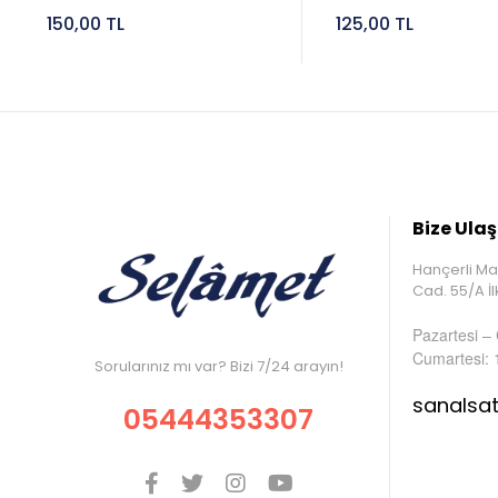
150,00 TL
125,00 TL
Bize Ulaş
Hançerli Ma
Cad. 55/A 
Pazartesi –
Cumartesi: 
Sorularınız mı var? Bizi 7/24 arayın!
sanalsa
05444353307