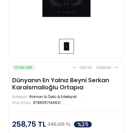
STOK VAR
ONCEKI
SONRAKI
Dünyanın En Yalnız Beyni Serkan
Karaismailoğlu Ortapıa
Kategori:
Roman & Öykü & Edebiyat
Ürün Kodu:
9786057144621
258,75 TL
%25
345,00 TL