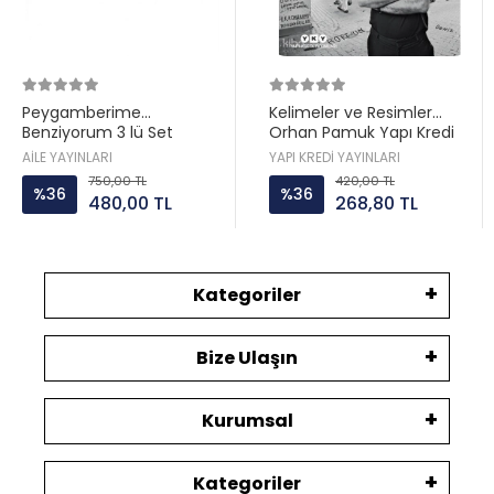
Peygamberime
Kelimeler ve Resimler
Benziyorum 3 lü Set
Orhan Pamuk Yapı Kredi
Hatice Kübra Tongar Aile
AİLE YAYINLARI
YAPI KREDİ YAYINLARI
Yayın
750,00 TL
420,00 TL
%36
%36
480,00 TL
268,80 TL
Kategoriler
Bize Ulaşın
Kurumsal
Kategoriler