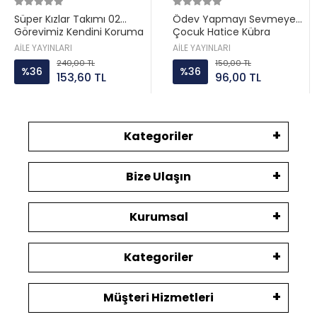
Süper Kızlar Takımı 02
Ödev Yapmayı Sevmeyen
Görevimiz Kendini Koruma
Çocuk Hatice Kübra
Aile ayın
Tongar Aile yayın
AİLE YAYINLARI
AİLE YAYINLARI
240,00 TL
150,00 TL
%36
%36
153,60 TL
96,00 TL
Kategoriler
Bize Ulaşın
Kurumsal
Kategoriler
Müşteri Hizmetleri