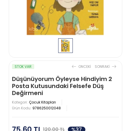
STOK VAR
ONCEKI
SONRAKI
Düşünüyorum Öyleyse Hindiyim 2
Posta Kutusundaki Felsefe Düş
Değirmeni
Kategori:
Çocuk Kitapları
Ürün Kodu:
9786250012048
75,60 TL
%37
120,00 TL